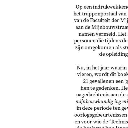
Op een indrukwekkend 
het trappenportaal van
van de Faculteit der M
aan de Mijnbouwstraat 
namen vermeld. Het z
personen die tijdens d
zijn omgekomen als 
st
de opleidin
Nu, in het jaar waarin 
vieren, wordt dit boe
21 gevallenen een ‘g
hen te gedenken. Het
nagedachtenis aan de a
mijnbouwkundig ingeni
in deze periode ten ge
oorlogsgebeurtenissen (
en voor wie de ‘Techni