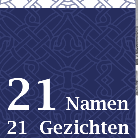
21
Namen
21  Gezichten