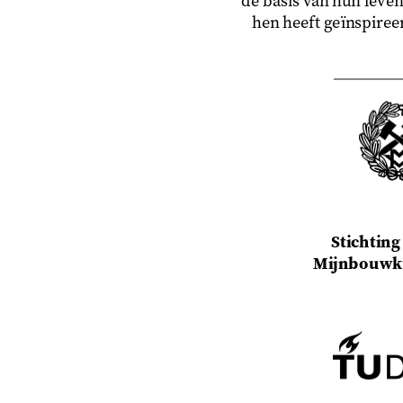
de basis van hun leven
hen heeft geïnspireer
Stichting
Mijnbouwku