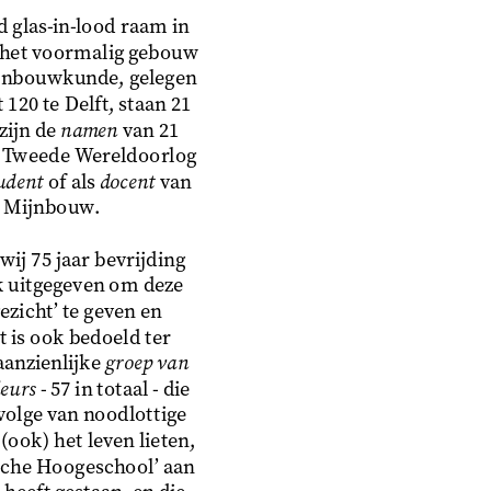
glas-in-lood raam in
 het voormalig gebouw
ijnbouwkunde, gelegen
120 te Delft, staan 21
ijn de 
namen
 van 21
e Tweede Wereldoorlog
udent
 of als 
docent
 van
g Mijnbouw.
wij 75 jaar bevrijding
k uitgegeven om deze
ezicht’ te geven en
 is ook bedoeld ter
anzienlijke 
groep van
eurs
 - 57 in totaal - die
volge van noodlottige
ook) het leven lieten,
sche Hoogeschool’ aan