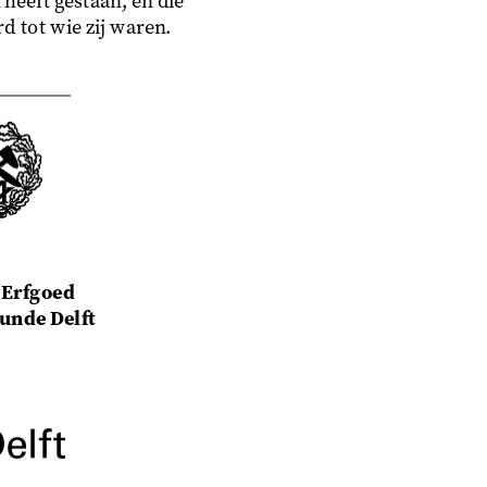
 heeft gestaan, en die
d tot wie zij waren.
 Erfgoed
nde Delft