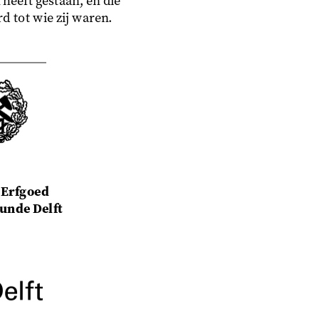
 heeft gestaan, en die
d tot wie zij waren.
 Erfgoed
nde Delft