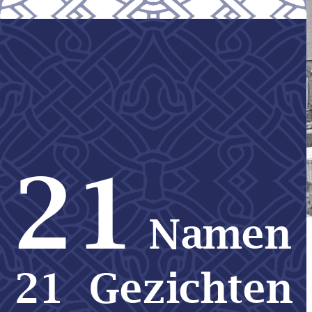
21
Namen
21  Gezichten