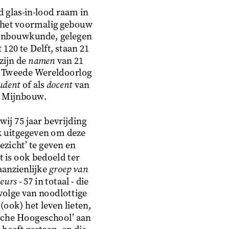
glas-in-lood raam in
 het voormalig gebouw
ijnbouwkunde, gelegen
120 te Delft, staan 21
ijn de 
namen
 van 21
e Tweede Wereldoorlog
udent
 of als 
docent
 van
g Mijnbouw.
wij 75 jaar bevrijding
k uitgegeven om deze
ezicht’ te geven en
 is ook bedoeld ter
anzienlijke 
groep van
eurs
 - 57 in totaal - die
volge van noodlottige
ook) het leven lieten,
sche Hoogeschool’ aan