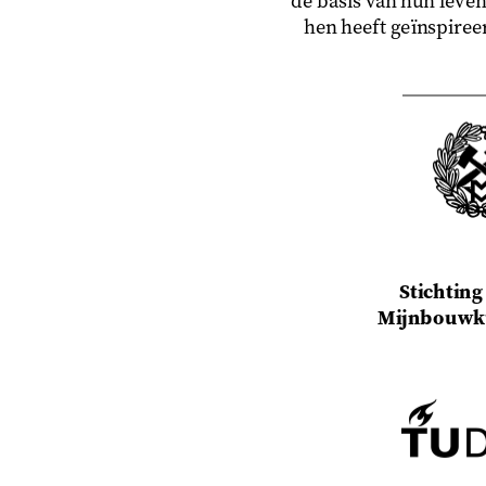
de basis van hun leven
hen heeft geïnspireer
Stichting
Mijnbouwku