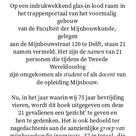
Op een indrukwekkend glas-in-lood raam in
het trappenportaal van het voormalig 
gebouw
van de Faculteit der Mijnbouwkunde, 
gelegen
aan de Mijnbouwstraat 120 te Delft, staan 21
namen vermeld. Het zijn de 
namen
 van 21
personen die tijdens de Tweede 
Wereldoorlog
zijn omgekomen als 
student
 of als 
docent
 van
de opleiding Mijnbouw.
Nu, in het jaar waarin wij 75 jaar bevrijding
vieren, wordt dit boek uitgegeven om deze
21 gevallenen een ‘gezicht’ te geven en
hen te gedenken. Het is ook bedoeld ter
nagedachtenis aan de aanzienlijke 
groep van
mijnbouwkundig ingenieurs
 - 57 in totaal - die