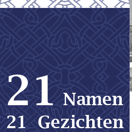
21
Namen
21  Gezichten