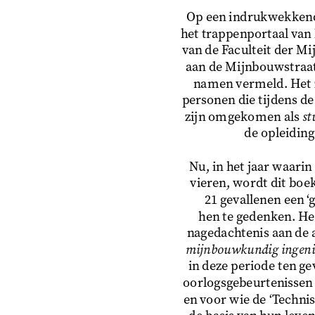
Op een indrukwekkend 
het trappenportaal van
van de Faculteit der M
aan de Mijnbouwstraat 
namen vermeld. Het z
personen die tijdens d
zijn omgekomen als 
st
de opleidin
Nu, in het jaar waarin 
vieren, wordt dit boe
21 gevallenen een ‘g
hen te gedenken. Het
nagedachtenis aan de a
mijnbouwkundig ingeni
in deze periode ten ge
oorlogsgebeurtenissen (
en voor wie de ‘Techni