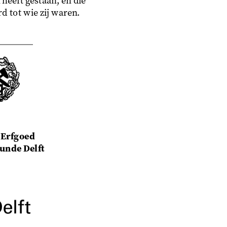
 heeft gestaan, en die
d tot wie zij waren.
 Erfgoed
nde Delft