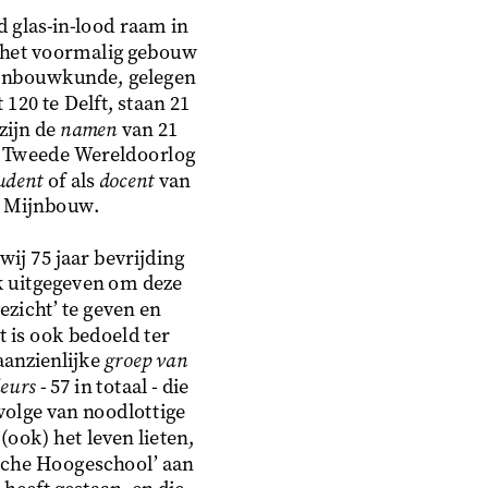
glas-in-lood raam in
 het voormalig gebouw
ijnbouwkunde, gelegen
120 te Delft, staan 21
ijn de 
namen
 van 21
e Tweede Wereldoorlog
udent
 of als 
docent
 van
g Mijnbouw.
wij 75 jaar bevrijding
k uitgegeven om deze
ezicht’ te geven en
 is ook bedoeld ter
anzienlijke 
groep van
eurs
 - 57 in totaal - die
volge van noodlottige
ook) het leven lieten,
sche Hoogeschool’ aan