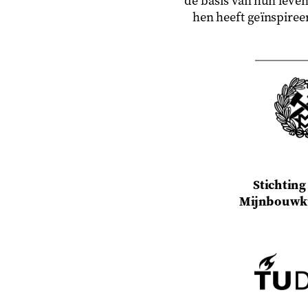
de basis van hun leven
hen heeft geïnspireer
Stichting
Mijnbouwku