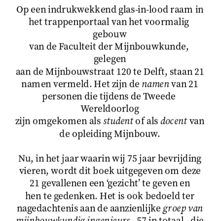
Op een indrukwekkend glas-in-lood raam in
het trappenportaal van het voormalig 
gebouw
van de Faculteit der Mijnbouwkunde, 
gelegen
aan de Mijnbouwstraat 120 te Delft, staan 21
namen vermeld. Het zijn de 
namen
 van 21
personen die tijdens de Tweede 
Wereldoorlog
zijn omgekomen als 
student
 of als 
docent
 van
de opleiding Mijnbouw.
Nu, in het jaar waarin wij 75 jaar bevrijding
vieren, wordt dit boek uitgegeven om deze
21 gevallenen een ‘gezicht’ te geven en
hen te gedenken. Het is ook bedoeld ter
nagedachtenis aan de aanzienlijke 
groep van
mijnbouwkundig ingenieurs
 - 57 in totaal - die